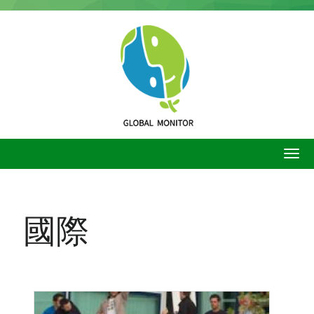
移
至
主
內
容
國際