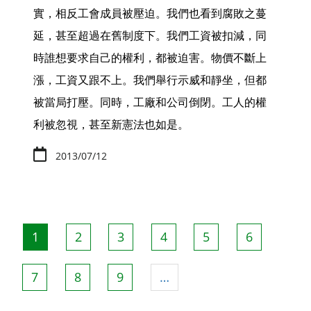
實，相反工會成員被壓迫。我們也看到腐敗之蔓
延，甚至超過在舊制度下。我們工資被扣減，同
時誰想要求自己的權利，都被迫害。物價不斷上
漲，工資又跟不上。我們舉行示威和靜坐，但都
被當局打壓。同時，工廠和公司倒閉。工人的權
利被忽視，甚至新憲法也如是。
2013/07/12
Pagination
目
1
頁
2
頁
3
頁
4
頁
5
頁
6
前
面
面
面
面
面
頁
頁
7
頁
8
頁
9
…
面
面
面
面