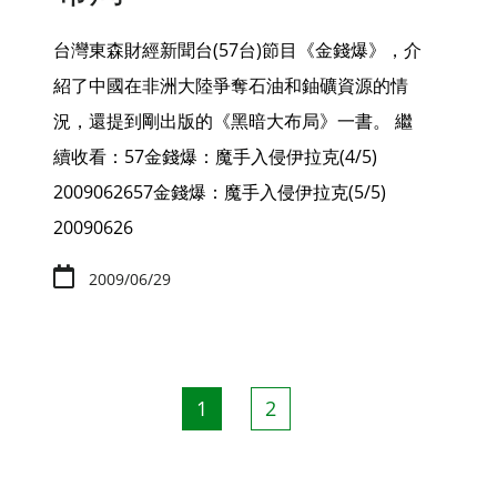
台灣東森財經新聞台(57台)節目《金錢爆》，介
紹了中國在非洲大陸爭奪石油和鈾礦資源的情
況，還提到剛出版的《黑暗大布局》一書。 繼
續收看：57金錢爆：魔手入侵伊拉克(4/5)
2009062657金錢爆：魔手入侵伊拉克(5/5)
20090626
2009/06/29
Pagination
目
1
頁
2
前
面
頁
面